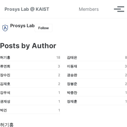
Skip to primary navigation
Skip to content
Skip to footer
Toggle se
Prosys Lab @ KAIST
Members
Tog
Prosys Lab
Follow
Posts by Author
허기홍
18
김태은
8
류연희
3
이동재
3
장수진
2
권승완
2
김재호
2
장봉준
2
강우석
1
박종찬
1
권재성
1
장재훈
1
박건
1
허기홍